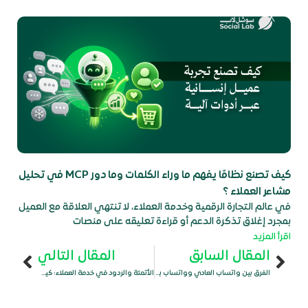
كيف تصنع نظامًا يفهم ما وراء الكلمات وما دور MCP في تحليل
مشاعر العملاء ؟
في عالم التجارة الرقمية وخدمة العملاء، لا تنتهي العلاقة مع العميل
بمجرد إغلاق تذكرة الدعم أو قراءة تعليقه على منصات
اقرأ المزيد
المقال السابق
المقال التالي
Next
Prev
الفرق بين واتساب العادي وواتساب بزنس وواتساب API: أيهما مناسب لعملك؟
الأتمتة والردود في خدمة العملاء: كيف تبني نظام تواصل يحوّل المحادثات إلى مبيعات؟